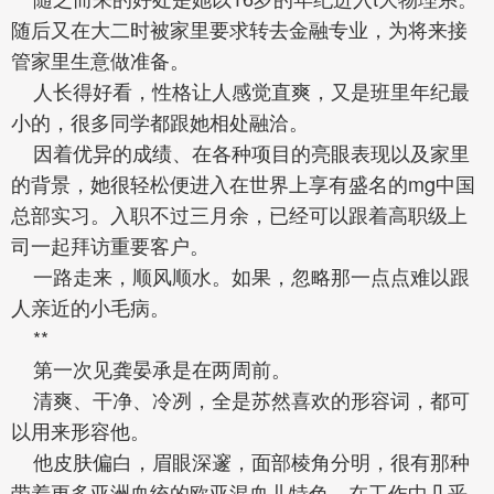
随后又在大二时被家里要求转去金融专业，为将来接
管家里生意做准备。
人长得好看，性格让人感觉直爽，又是班里年纪最
小的，很多同学都跟她相处融洽。
因着优异的成绩、在各种项目的亮眼表现以及家里
的背景，她很轻松便进入在世界上享有盛名的mg中国
总部实习。入职不过三月余，已经可以跟着高职级上
司一起拜访重要客户。
一路走来，顺风顺水。如果，忽略那一点点难以跟
人亲近的小毛病。
**
第一次见龚晏承是在两周前。
清爽、干净、冷冽，全是苏然喜欢的形容词，都可
以用来形容他。
他皮肤偏白，眉眼深邃，面部棱角分明，很有那种
带着更多亚洲血统的欧亚混血儿特色。在工作中几乎