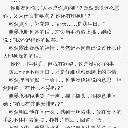
“你朋友问你，‘人不是你点的吗？既然觉得这么恶
心，又为什么非要点？’你还有印象吗？”
苏然点头，补充道，“那天……是我生日。”
龚晏承听见她的话，左边眉毛微微上挑，继续
说：“我还记得你的回答。”
苏然露出疑惑的神情，显然记不起自己说过什么让
人印象深刻的话。
“你说，‘性很脏，但我有欲望，这是没办法的事’。”
随后他便不再开口，只是仔细观察她脸上的表情。
苏然拧眉沉默了一会儿，见他没继续说的意思，坦
然问道：“有什么不妥吗？”
龚晏承很轻地笑了一声，摇了摇头，很随意地问
她：“稍后有其他安排吗？”
苏然明白他在问什么，感到一丝紧张，放在桌下的
手忍不住捏紧裙摆，挣扎片刻后，回道：“没。”
意料之中。龚晏承点头，恰好服务生将菜送了上