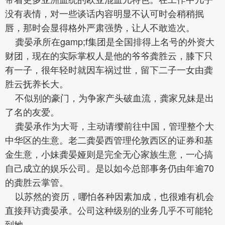
没有表情，对一些谈话内容明显不认可时会稍稍抿
唇，那时会显得格外严肃强势，让人不敢造次。
龚晏承所在gamp;f集团是全国排得上名号的外资大
财团，现在的实际掌权人是他的爷爷龚胜云，膝下只
有一子，很年轻时就因车祸过世，留下二子一女由龚
胜云抚养长大。
不似别的豪门，为争家产头破血流，龚家兄妹是出
了名的友爱。
龚晏承作为大哥，主动请缨前往中国，管理整个大
中华区的生意。老二龚晏西管理伦敦西区的证券和基
金生意，小妹龚晏娅则是完全无心家族生意，一心搞
自己成立的娱乐公司。是以如今总部事务仍由年逾70
的龚胜云掌管。
以苏然的资历，哪怕各种因素加成，也很难有机会
直接拜访龚晏承。公司这种级别的业务几乎不可能轮
到她。