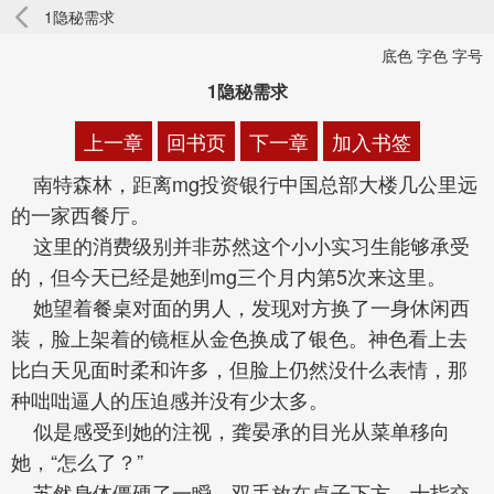
1隐秘需求
底色 字色 字号
1隐秘需求
上一章
回书页
下一章
加入书签
南特森林，距离mg投资银行中国总部大楼几公里远
的一家西餐厅。
这里的消费级别并非苏然这个小小实习生能够承受
的，但今天已经是她到mg三个月内第5次来这里。
她望着餐桌对面的男人，发现对方换了一身休闲西
装，脸上架着的镜框从金色换成了银色。神色看上去
比白天见面时柔和许多，但脸上仍然没什么表情，那
种咄咄逼人的压迫感并没有少太多。
似是感受到她的注视，龚晏承的目光从菜单移向
她，“怎么了？”
苏然身体僵硬了一瞬，双手放在桌子下方，十指交