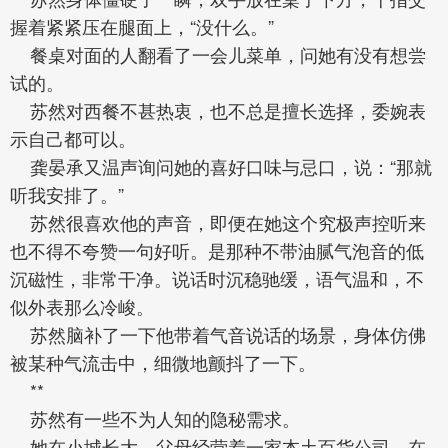
握着紧紧压在腿面上，“没什么。”
餐桌对面的人翻看了一会儿菜单，问她有没有想尝
试的。
苏然对西餐不甚热衷，也不总是擅长选择，委婉表
示自己都可以。
龚晏承又温声询问她的喜好口味与忌口，说：“那就
听我安排了。”
苏然很喜欢他的声音，即便在她这个究极声控听来
也不得不夸赞一句好听。是那种不带油腻气泡音的低
沉磁性，非常干净。说话时沉稳驰缓，语气温和，不
似外表那么冷峻。
苏然脑补了一下他带着气音说话的场景，身体仿佛
被某种气流击中，细微地颤抖了一下。
**
苏然有一些不为人知的隐秘需求。
她在小城长大，父母经营着一家本土百货公司，在