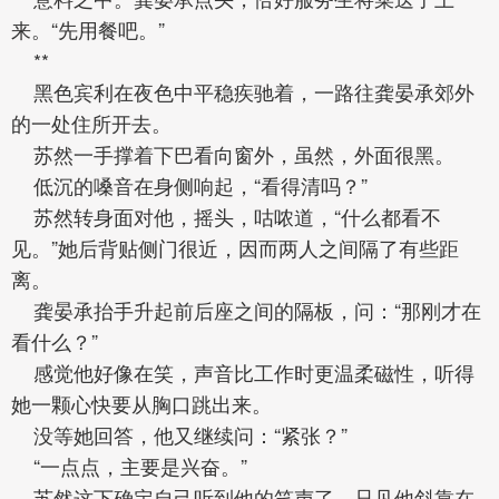
来。“先用餐吧。”
**
黑色宾利在夜色中平稳疾驰着，一路往龚晏承郊外
的一处住所开去。
苏然一手撑着下巴看向窗外，虽然，外面很黑。
低沉的嗓音在身侧响起，“看得清吗？”
苏然转身面对他，摇头，咕哝道，“什么都看不
见。”她后背贴侧门很近，因而两人之间隔了有些距
离。
龚晏承抬手升起前后座之间的隔板，问：“那刚才在
看什么？”
感觉他好像在笑，声音比工作时更温柔磁性，听得
她一颗心快要从胸口跳出来。
没等她回答，他又继续问：“紧张？”
“一点点，主要是兴奋。”
苏然这下确定自己听到他的笑声了，只见他斜靠在