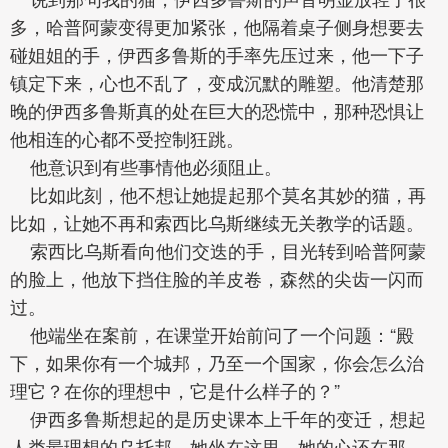
多，哈普阿蒙变得更加紧张，他隔着桌子侧身想要去
碰姐姐的手，伊西多鲁斯的手率先压过来，他一下子
镇定下来，心也不乱了，变成沉默的雕塑。他清楚那
晚的伊西多鲁斯真的处在巨大的恐慌中，那种恐惧让
他相连的心都不受控制狂跳。
他意识到有些事情他必须阻止。
比如此刻，他不想让她提起那个莫名其妙的猫，再
比如，让她不再和索西比乌斯继续无关教学的话题。
索西比乌斯看向他们交迭的手，目光转到哈普阿蒙
的脸上，他放下挡住脸的羊皮卷，森然的尖齿一闪而
过。
他端坐在案前，在课堂开始前问了一个问题：“殿
下，如果你有一个城邦，乃至一个国家，你会怎么治
理它？在你的理想中，它是什么样子的？”
伊西多鲁斯想起的是历史课本上千年的变迁，想起
人类最理想的乌托邦，她坐在这里，她的心还在那