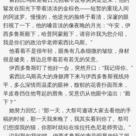
鬈发在阳光下带着淡淡的金棕色——短暂的重现人间
的阿波罗。慢慢的，他逆光的脸终于看清，深邃的眼
扫视了一下，他的嗓音淡的像夜晚的月光：“午安，伊
西多鲁斯殿下，哈普阿蒙殿下，请容许我为您介绍，
我是你们的政治学老师索西比乌斯。”
他看着不是很年轻，眼角有几条细微的皱纹，身材
很是健美，唇边总带着若有若无的笑意。
伊西多鲁斯盯了他好一会，突然开口：“我记得你。”
索西比乌斯高大的身躯蹲下来与伊西多鲁斯视线持
平，多么深情而温柔的眼神，馥郁的花香扑面而来，
羊皮卷挡住他弯起的唇角，笑意仍从他眼中溢出：“殿
下？”
她努力回忆：“那一天，大祭司邀请大家去看他的手
稿的时候，那一天我来晚了，我其实看到你了。祭司
们想摸我的猫，你那时就站在埃拉托色尼老师旁边。”
说到那句我的猫，伊西多鲁斯的声音明显放轻了很