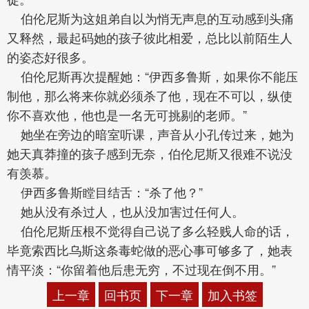
伯伦尼斯为这姐弟自以为悄无声息的互动感到头痛
又释然，最起码她的孩子彼此相爱，总比以前陌生人
的姿态好很多。
伯伦尼斯再次提醒她：“伊西多鲁斯，如果你不能压
制他，那么将来你就必须杀了他，现在不可以，纵使
你不喜欢他，他也是一名无可挑剔的老师。”
她坐在旁边的暗室听课，声音从小孔传过来，她为
她天真莽撞的孩子感到无奈，伯伦尼斯又很难不说没
有羡慕。
伊西多鲁斯瞠目结舌：“杀了他？”
她从没有杀过人，也从没加害过任何人。
伯伦尼斯压根不觉得自己说了多么轻贱人命的话，
毕竟索西比乌斯这条毒蛇做的恶心事可够多了，她表
情平淡：“你留着他后患无穷，不过现在倒不用。”
上一章
回书页
下一章
加入书签