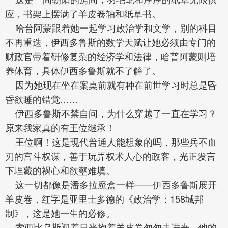
应，书架上摆满了羊皮卷轴和纸草书。
哈普阿蒙跟着她一起学习政治学和文学，别的科目
不再重迭，伊西多鲁斯的数学天赋让她必须由专门的
财政官带着研修复杂的经济学和法律，哈普阿蒙则培
养体育，具体伊西多鲁斯就不了解了。
因为她现在坐在案桌前就有种在前世学习时总是昏
昏欲睡的错觉……
伊西多鲁斯不禁自问，为什么穿越了一直在学习？
原来我家真的有王位继承！
王位啊！这是现代普通人能想象的吗，那些兵不血
刃的宫斗权谋，善于玩弄权术人心的政客，光正发言
下埋藏的祸心和欲壑难填。
这一切都像是潘多拉魔盒一样——伊西多鲁斯展开
羊皮卷，红字是亚里士多德的《政治学：158城邦
制》，这是她一生的必修。
索西比乌斯迎着日光抱着羊皮卷匆匆走进来，他的