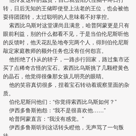
转，日后无知的王储即使登上法老的王位，也会被他
耍得团团转，太过聪明的人意味着不好掌控。
索西比乌斯对这堂课尚且满意，哈普阿蒙更是只有
眼前利益，别的什么都看不见，于是当伯伦尼斯听他
的反馈时，他天花乱坠地夸完两个人，得到伯伦尼斯
敲定家庭教师的额外任务也没有任何怨言。
他拒绝了仆从的轿子，一路步行回家，路过集市还
买了点稀奇古怪的宝石。索西比乌斯挑了几颗橙黄色
的晶石，他觉得很像那女孩儿明亮的眼睛。
他的笑容真切很多，捏着宝石转动着观察里面的杂
质。
伯伦尼斯问他们：“你觉得索西比乌斯如何？”
伊西多鲁斯抱怨：“我不是很喜欢他……”
哈普阿蒙直言：“我没有感觉。”
伊西多鲁斯听到这话转头瞪他，无声骂了一句叛
徒。