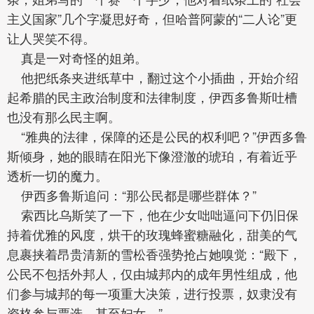
主义国家”几个字凝思好奇，但哈普阿蒙的“二人论”更
让人哭笑不得。
真是一对奇怪的姐弟。
他把纸条夹进纸草中，翻过这个小插曲，开始介绍
起希腊的民主政治制度和法律制度，伊西多鲁斯吐槽
也没有那么民主啊。
“雅典的法律，保障的还是公民的权利吧？”伊西多鲁
斯倾身，她的眼睛在阳光下像澄澈的琥珀，有着近乎
透析一切的魔力。
伊西多鲁斯追问：“那公民都是哪些群体？”
索西比乌斯笑了一下，他在少女咄咄逼问下仍旧保
持着优雅的风度，烘干的玫瑰蜂蜜糖融化，甜美的气
息裹挟着昂贵清新的雪松香强势抢占她嗅觉：“殿下，
公民不包括外邦人，仅由城邦内的成年男性组成，他
们参与城邦的每一项重大决策，进行投票，奴隶没有
资格参与票选，甚至妇女。”