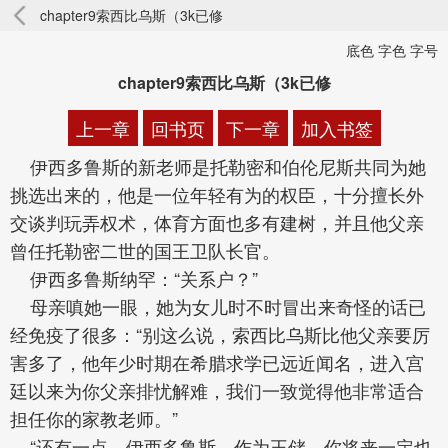
chapter9索西比乌斯（3k已修
底色 字色 字号
chapter9索西比乌斯（3k已修
上一章
回书页
下一章
加入书签
伊西多鲁斯的新老师是托勒密和伯伦尼斯共同为她
挑选出来的，他是一位年轻有为的权臣，十分擅长外
交谈判玩弄权术，体育方面也多有建树，并且他父亲
曾任托勒密二世的国王卫队长官。
伊西多鲁斯纳罕：“关系户？”
母亲嗔她一眼，她为女儿时不时冒出来奇怪的话已
经免疫了很多：“别这么说，索西比乌斯比他父亲要厉
害多了，他年少时期在希腊求学已远近闻名，进入宫
廷以来为你父亲排忧解难，我们一致觉得他非常适合
担任你的家教老师。”
“还有一点，伊西多鲁斯，作为王储，你将来一定也