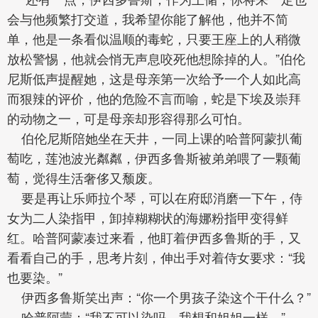
会与他频繁打交道，我希望你能了解他，他并不简
单，他是一条看似温顺的毒蛇，只要王座上的人稍微
放松警惕，他就会悄无声息咬死他想除掉的人。”伯伦
尼斯低声提醒她，这是母亲第一次给予一个人如此高
而狠辣的评价，他的危险不言而喻，蛇是下埃及崇拜
的动物之一，可是母亲却形容得那么可怕。
伯伦尼斯陪她坐在天井，一同上课的哈普阿蒙扒葡
萄吃，莲池波光粼粼，伊西多鲁斯被弟弟喂了一颗葡
萄，觉得生活奢侈又颓废。
要是再让乐师拉个琴，可以在府邸消磨一下午，侍
女为二人染指甲，卸掉糊糊状的海娜粉指甲变得鲜
红。哈普阿蒙凑过来看，他盯着伊西多鲁斯的手，又
看看自己的手，思考片刻，伸出手对着侍女要求：“我
也要染。”
伊西多鲁斯笑出声：“你一个男孩子染这个干什么？”
哈普阿蒙：“我不可以染吗，我想和姐姐一样。”