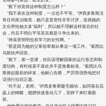
“殿下你觉得这种制度怎么样？”
“我不喜欢这种制度，一点也不平等。”伊西多鲁斯没
有任何政治嗅觉，她只是直觉性非常讨厌，造就她的
文化带给她太多“福利”，所以她不理解这样落后的社
会，尚且不明白平等其实都是斗争出来的。
“神庙里明明也有学习的女性啊。”
“那是因为她的父辈祖辈都从事这一项工作。”索西比
乌斯轻声回答。
“殿下，第一堂课，你应该理解国家的运行形态和制
度结构，有时候喜不喜欢并不是衡量标准。”索西比乌
斯撩起眼前的碎发，他耐心告罄，严厉而强势地把对
话强行拉回正题。
“对不起，老师。”伊西多鲁斯睫毛煽动，如同落在花
蕊上的蝴蝶，翅膀快速翕动几下，安静下来盯着眼
前。
他怜爱这样的蠢货，自己就会陷入怪圈中终日打