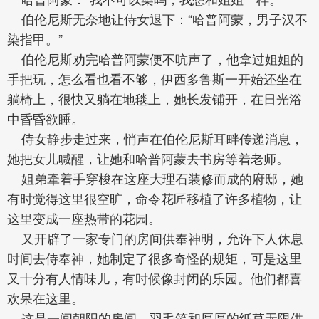
伯伦尼斯无奈地让侍女退下：“哈普阿蒙，男子汉不
染指甲。”
伯伦尼斯劝完哈普阿蒙便不吭声了，他拿过姐姐的
手把玩，怎么看也看不够，伊西多鲁斯一开始还坐在
躺椅上，很快又躺在地毯上，她长发铺开，在日光浴
中昏昏欲睡。
侍女静步走过来，悄声在伯伦尼斯耳畔传递消息，
她把女儿喊醒，让她和哈普阿蒙去书房等着老师。
姐弟牵着手穿梭在这座大理石装修而成的府邸，她
有时觉得这里很空旷，命令花匠移植了许多植物，让
这里变成一座热带的花园。
又开辟了一家专门的房间供奉神明，允许下人休息
时间去侍奉神，她制定了很多奇怪的规矩，可是这里
又十分有人情味儿，有时候像封闭的乐园。他们都喜
欢呆在这里。
这是一间朝阳的房间，羽毛笔和厚厚的纸草无限供